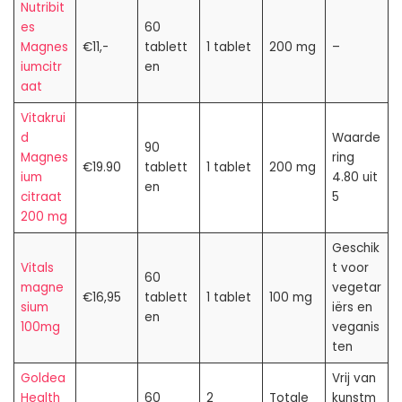
Nutribit
es
60
Magnes
€11,-
tablett
1 tablet
200 mg
–
iumcitr
en
aat
Vitakrui
d
Waarde
90
Magnes
ring
€19.90
tablett
1 tablet
200 mg
ium
4.80 uit
en
citraat
5
200 mg
Geschik
Vitals
t voor
60
magne
vegetar
€16,95
tablett
1 tablet
100 mg
sium
iërs en
en
100mg
veganis
ten
Goldea
Vrij van
Health
60
2
Totale
kunstm