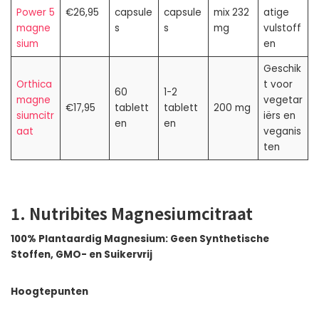
Power 5
€26,95
capsule
capsule
mix 232
atige
magne
s
s
mg
vulstoff
sium
en
Geschik
Orthica
t voor
60
1-2
magne
vegetar
€17,95
tablett
tablett
200 mg
siumcitr
iërs en
en
en
aat
veganis
ten
1. Nutribites Magnesiumcitraat
100% Plantaardig Magnesium: Geen Synthetische
Stoffen, GMO- en Suikervrij
Hoogtepunten