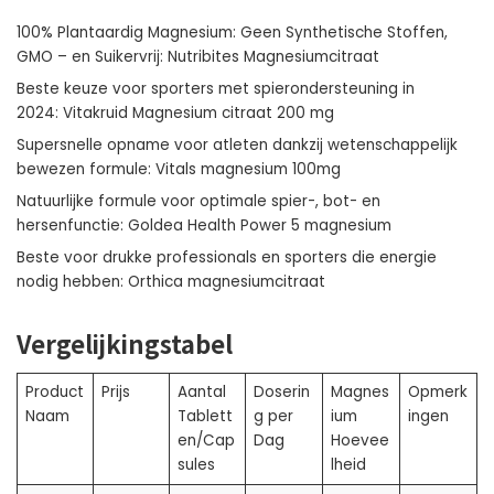
100% Plantaardig Magnesium: Geen Synthetische Stoffen,
GMO – en Suikervrij:
Nutribites Magnesiumcitraat
Beste keuze voor sporters met spierondersteuning in
2024:
Vitakruid Magnesium citraat 200 mg
Supersnelle opname voor atleten dankzij wetenschappelijk
bewezen formule:
Vitals magnesium 100mg
Natuurlijke formule voor optimale spier-, bot- en
hersenfunctie:
Goldea Health Power 5 magnesium
Beste voor drukke professionals en sporters die energie
nodig hebben:
Orthica magnesiumcitraat
Vergelijkingstabel
Product
Prijs
Aantal
Doserin
Magnes
Opmerk
Naam
Tablett
g per
ium
ingen
en/Cap
Dag
Hoevee
sules
lheid