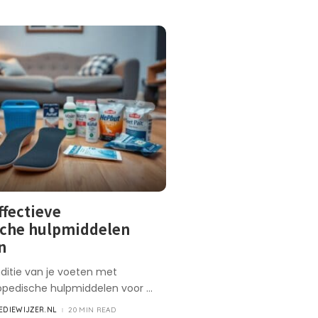
ffectieve
sche hulpmiddelen
n
ditie van je voeten met
hopedische hulpmiddelen voor
...
DIEWIJZER.NL
20 MIN READ