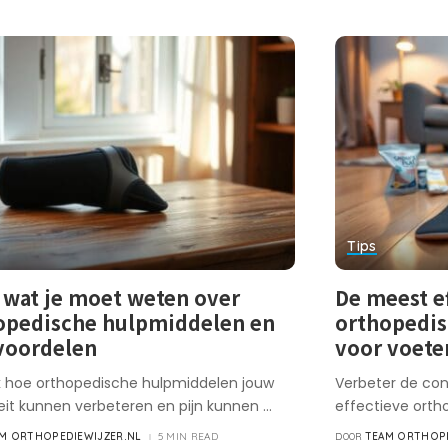
Tips
s wat je moet weten over
De meest e
opedische hulpmiddelen en
orthopedi
voordelen
voor voete
 hoe orthopedische hulpmiddelen jouw
Verbeter de con
eit kunnen verbeteren en pijn kunnen
...
effectieve ort
M ORTHOPEDIEWIJZER.NL
5 MIN READ
TEAM ORTHOPE
DOOR