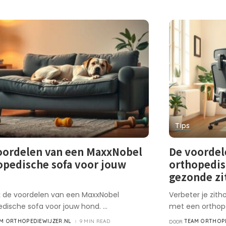
Tips
oordelen van een MaxxNobel
De voordel
opedische sofa voor jouw
orthopedis
d
gezonde z
 de voordelen van een MaxxNobel
Verbeter je zit
edische sofa voor jouw hond.
...
met een orthop
M ORTHOPEDIEWIJZER.NL
9 MIN READ
TEAM ORTHOPE
DOOR