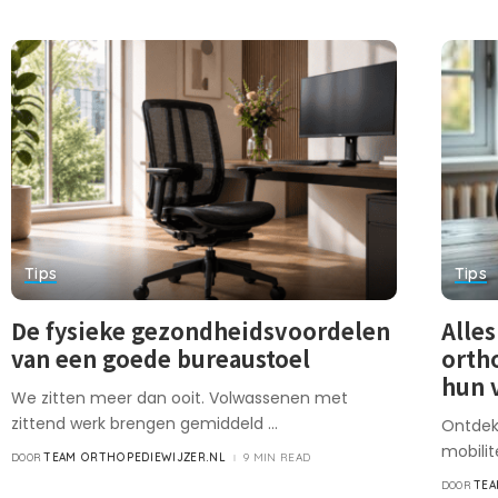
Tips
Tips
De fysieke gezondheidsvoordelen
Alle
van een goede bureaustoel
orth
hun 
We zitten meer dan ooit. Volwassenen met
zittend werk brengen gemiddeld
...
Ontdek
mobilit
TEAM ORTHOPEDIEWIJZER.NL
9 MIN READ
DOOR
TEA
DOOR