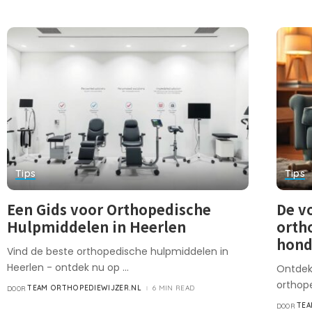
Tips
Tips
Een Gids voor Orthopedische
De v
Hulpmiddelen in Heerlen
orth
hon
Vind de beste orthopedische hulpmiddelen in
Heerlen - ontdek nu op
...
Ontdek
orthop
TEAM ORTHOPEDIEWIJZER.NL
6 MIN READ
DOOR
TEA
DOOR