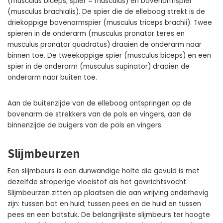
(musculus biceps; spier = musculus) en bovenarmspier
(musculus brachialis). De spier die de elleboog strekt is de
driekoppige bovenarmspier (musculus triceps brachii). Twee
spieren in de onderarm (musculus pronator teres en
musculus pronator quadratus) draaien de onderarm naar
binnen toe. De tweekoppige spier (musculus biceps) en een
spier in de onderarm (musculus supinator) draaien de
onderarm naar buiten toe.
Aan de buitenzijde van de elleboog ontspringen op de
bovenarm de strekkers van de pols en vingers, aan de
binnenzijde de buigers van de pols en vingers.
Slijmbeurzen
Een slijmbeurs is een dunwandige holte die gevuld is met
dezelfde stroperige vloeistof als het gewrichtsvocht.
Slijmbeurzen zitten op plaatsen die aan wrijving onderhevig
zijn: tussen bot en huid; tussen pees en de huid en tussen
pees en een botstuk. De belangrijkste slijmbeurs ter hoogte