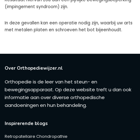
(impingement syndroom) zijn.
In deze gevallen kan een operatie nodig zijn, waarbij uw arts
met metalen platen en schroeven het bot bijeenhoudt.
Over Orthopediewijzer.nl
Orthopedie is de leer van het steun- en
bewegingsapparaat. Op deze website treft u dan ook
informatie aan over diverse orthopedische
aandoeningen en hun behandeling.
Inspirerende blogs
Retropatellaire Chondropathie