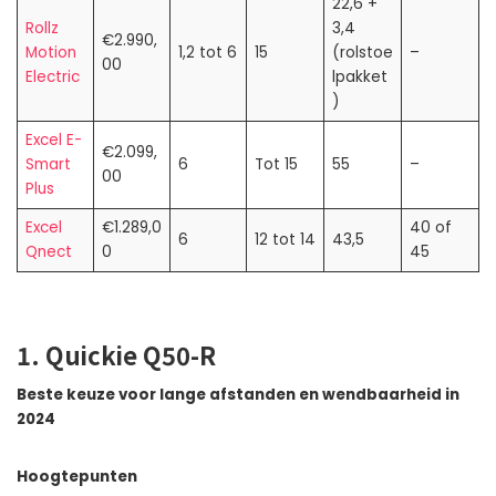
22,6 +
Rollz
3,4
€2.990,
Motion
1,2 tot 6
15
(rolstoe
–
00
Electric
lpakket
)
Excel E-
€2.099,
Smart
6
Tot 15
55
–
00
Plus
Excel
€1.289,0
40 of
6
12 tot 14
43,5
Qnect
0
45
1. Quickie Q50-R
Beste keuze voor lange afstanden en wendbaarheid in
2024
Hoogtepunten