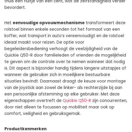
thuis een fluitje van een cent, wat de zelfstandigheid verder
bevordert.
Het
eenvoudige opvouwmechanisme
transformeert deze
rolstoel binnen enkele seconden tot het formaat van een
koffer, wat transport in auto’s vereenvoudigt en de rolstoel
ideaal maakt voor reizen. De optie voor
begeleidersbediening verhoogt de veelzijdigheid van de
Quickie Q50-R door familieleden of vrienden de mogelijkheid
te geven om de controle over te nemen wanneer dat nodig
is. Dit aspect is bijzonder handig tijdens langere uitstapjes of
wanneer de gebruiker zich in moeilijkere bestuurbare
situaties bevindt. Daarnaast draagt de keuze voor montage
van de joystick aan zowel de linker- als rechterzijde bij aan
een persoonlijke afstemming op elke gebruiker. Met deze
eigenschappen overtreft de
Quickie Q50-R
zijn concurrenten,
door niet alleen te focussen op mobiliteit maar ook op
comfort, veiligheid en gebruiksgemak.
Productkenmerken