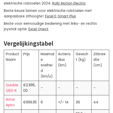
elektrische rolstoelen 2024:
Rollz Motion Electric
Beste keuze binnen voor elektrische rolstoelen met
aanpasbare zithoogte!:
Excel E-Smart Plus
Beste voor eenvoudige bediening met links- en rechts
joystick optie:
Excel Qnect
Vergelijkingstabel
Product
Prijs
Maximal
Actiera
Gewich
Zitbree
Naam
e
dius
t (kg)
dte
snelhei
(km)
(cm)
d
(km/u)
Quickie
€2.895,
–
–
–
–
Q50-R
00
Antar
€999,95
6
+/– 14
36
44
Apiro