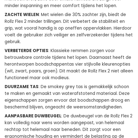
minder inspanning en meer comfort tijdens het lopen.
ZACHTE WIELEN
: Met wielen die 30% zachter zijn, biedt de
Rollz Flex 2 minder trillingen. Dit verbetert de stabiliteit en
grip, wat vooral handig is op oneffen oppervlakken. Hierdoor
voelt de gebruiker zich veiliger en zelfverzekerder tijdens het
gebruik.
VERBETERDE OPTIES
: Klassieke remmen zorgen voor
betrouwbare controle tijdens het lopen. Daarnaast heeft de
herontworpen boodschappentas vier stijlvolle kleurenopties
(wit, zwart, paars, groen). Dit maakt de Rollz Flex 2 niet alleen
functioneel maar ook modieus.
DUURZAME TAS
: De smokey grey tas is gemakkelijk schoon
te maken en gemaakt van waterafstotend materiaal. Deze
eigenschappen zorgen ervoor dat boodschappen droog en
beschermd blijven, ongeacht de weersomstandigheden.
AANPASBARE DUWBEUGEL
: De duwbeugel van de Rollz Flex 2
kan volledig naar wens worden aangepast, van helemaal
rechtop tot helemaal naar beneden. Dit zorgt voor een
ergonomische houding en vermindert de belasting op de