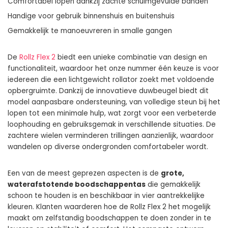
Comfortabel lopen dankzij zachte schuimgevulde banden
Handige voor gebruik binnenshuis en buitenshuis
Gemakkelijk te manoeuvreren in smalle gangen
De
Rollz Flex 2
biedt een unieke combinatie van design en
functionaliteit, waardoor het onze nummer één keuze is voor
iedereen die een lichtgewicht rollator zoekt met voldoende
opbergruimte. Dankzij de innovatieve duwbeugel biedt dit
model aanpasbare ondersteuning, van volledige steun bij het
lopen tot een minimale hulp, wat zorgt voor een verbeterde
loophouding en gebruiksgemak in verschillende situaties. De
zachtere wielen verminderen trillingen aanzienlijk, waardoor
wandelen op diverse ondergronden comfortabeler wordt.
Een van de meest geprezen aspecten is de
grote,
waterafstotende boodschappentas
die gemakkelijk
schoon te houden is en beschikbaar in vier aantrekkelijke
kleuren. Klanten waarderen hoe de Rollz Flex 2 het mogelijk
maakt om zelfstandig boodschappen te doen zonder in te