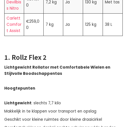
Devilbis
7,2 kg
Ja
130 kg
Met tas
0
s Nitro
Carlett
€259,0
Comfor
7 kg
Ja
125 kg
38 L
0
t Assist
1. Rollz Flex 2
Lichtgewicht Rollator met Comfortabele Wielen en
Stijlvolle Boodschappentas
Hoogtepunten
Lichtgewicht
: slechts 7,7 kilo
Makkelijk in te klappen voor transport en opslag
Geschikt voor kleine ruimtes door kleine draaicirkel