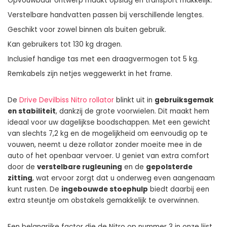
Opvouwbaar ontwerp maakt opslag en transport makkelijk.
Verstelbare handvatten passen bij verschillende lengtes.
Geschikt voor zowel binnen als buiten gebruik.
Kan gebruikers tot 130 kg dragen.
Inclusief handige tas met een draagvermogen tot 5 kg.
Remkabels zijn netjes weggewerkt in het frame.
De
Drive Devilbiss Nitro rollator
blinkt uit in
gebruiksgemak
en stabiliteit
, dankzij de grote voorwielen. Dit maakt hem
ideaal voor uw dagelijkse boodschappen. Met een gewicht
van slechts 7,2 kg en de mogelijkheid om eenvoudig op te
vouwen, neemt u deze rollator zonder moeite mee in de
auto of het openbaar vervoer. U geniet van extra comfort
door de
verstelbare rugleuning
en de
gepolsterde
zitting
, wat ervoor zorgt dat u onderweg even aangenaam
kunt rusten. De
ingebouwde stoephulp
biedt daarbij een
extra steuntje om obstakels gemakkelijk te overwinnen.
Een belangrijke factor die de Nitro op nummer 3 in onze lijst