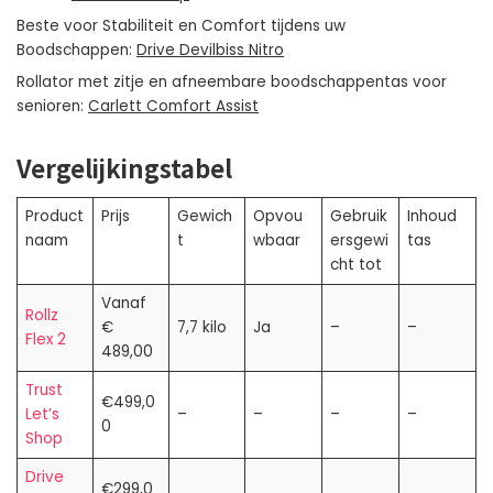
Beste voor Stabiliteit en Comfort tijdens uw
Boodschappen:
Drive Devilbiss Nitro
Rollator met zitje en afneembare boodschappentas voor
senioren:
Carlett Comfort Assist
Vergelijkingstabel
Product
Prijs
Gewich
Opvou
Gebruik
Inhoud
naam
t
wbaar
ersgewi
tas
cht tot
Vanaf
Rollz
€
7,7 kilo
Ja
–
–
Flex 2
489,00
Trust
€499,0
Let’s
–
–
–
–
0
Shop
Drive
€299,0