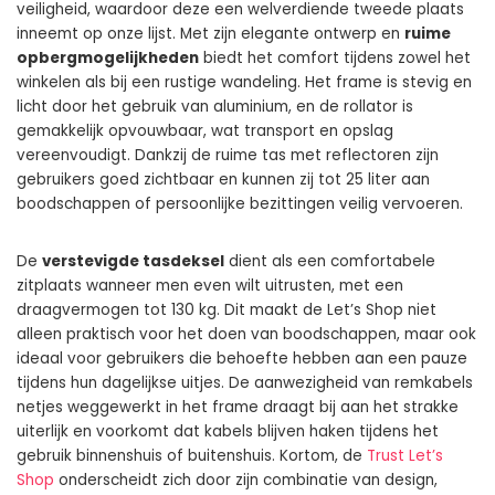
veiligheid, waardoor deze een welverdiende tweede plaats
inneemt op onze lijst. Met zijn elegante ontwerp en
ruime
opbergmogelijkheden
biedt het comfort tijdens zowel het
winkelen als bij een rustige wandeling. Het frame is stevig en
licht door het gebruik van aluminium, en de rollator is
gemakkelijk opvouwbaar, wat transport en opslag
vereenvoudigt. Dankzij de ruime tas met reflectoren zijn
gebruikers goed zichtbaar en kunnen zij tot 25 liter aan
boodschappen of persoonlijke bezittingen veilig vervoeren.
De
verstevigde tasdeksel
dient als een comfortabele
zitplaats wanneer men even wilt uitrusten, met een
draagvermogen tot 130 kg. Dit maakt de Let’s Shop niet
alleen praktisch voor het doen van boodschappen, maar ook
ideaal voor gebruikers die behoefte hebben aan een pauze
tijdens hun dagelijkse uitjes. De aanwezigheid van remkabels
netjes weggewerkt in het frame draagt bij aan het strakke
uiterlijk en voorkomt dat kabels blijven haken tijdens het
gebruik binnenshuis of buitenshuis. Kortom, de
Trust Let’s
Shop
onderscheidt zich door zijn combinatie van design,