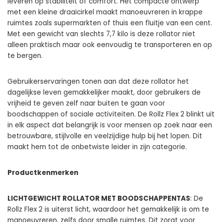
leveren op stabiliteit of comfort. Het compacte ontwerp
met een kleine draaicirkel maakt manoeuvreren in krappe
ruimtes zoals supermarkten of thuis een fluitje van een cent.
Met een gewicht van slechts 7,7 kilo is deze rollator niet
alleen praktisch maar ook eenvoudig te transporteren en op
te bergen.
Gebruikerservaringen tonen aan dat deze rollator het
dagelijkse leven gemakkelijker maakt, door gebruikers de
vrijheid te geven zelf naar buiten te gaan voor
boodschappen of sociale activiteiten. De Rollz Flex 2 blinkt uit
in elk aspect dat belangrijk is voor mensen op zoek naar een
betrouwbare, stijlvolle en veelzijdige hulp bij het lopen. Dit
maakt hem tot de onbetwiste leider in zijn categorie.
Productkenmerken
LICHTGEWICHT ROLLATOR MET BOODSCHAPPENTAS
: De
Rollz Flex 2
is uiterst licht, waardoor het gemakkelijk is om te
manoeuvreren, zelfs door smalle ruimtes. Dit zorgt voor