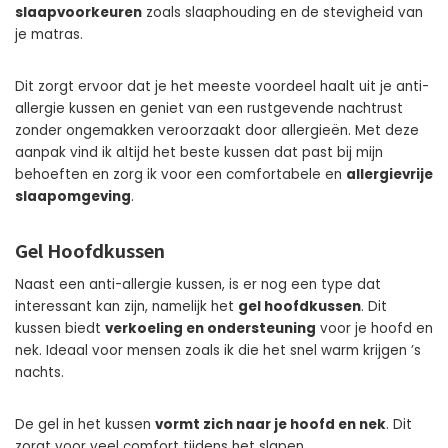
slaapvoorkeuren
zoals slaaphouding en de stevigheid van
je matras.
Dit zorgt ervoor dat je het meeste voordeel haalt uit je anti-
allergie kussen en geniet van een rustgevende nachtrust
zonder ongemakken veroorzaakt door allergieën. Met deze
aanpak vind ik altijd het beste kussen dat past bij mijn
behoeften en zorg ik voor een comfortabele en
allergievrije
slaapomgeving
.
Gel Hoofdkussen
Naast een anti-allergie kussen, is er nog een type dat
interessant kan zijn, namelijk het
gel hoofdkussen
. Dit
kussen biedt
verkoeling en ondersteuning
voor je hoofd en
nek. Ideaal voor mensen zoals ik die het snel warm krijgen ’s
nachts.
De gel in het kussen
vormt zich naar je hoofd en nek
. Dit
zorgt voor veel comfort tijdens het slapen.