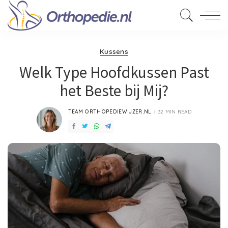
Kussens
Welk Type Hoofdkussen Past
het Beste bij Mij?
TEAM ORTHOPEDIEWIJZER.NL
32 MIN READ
POSTED
BY