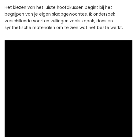
Het kiezen van het juiste hoofdkussen begint bij het
begrijpen van je eigen slaapgewoontes. Ik onderzoek
verschillende soorten vullingen zoals kapok, dons en
synthetische materialen om te zien wat het beste werkt.