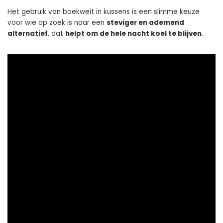
Het gebruik van boekweit in kussens is een slimme keuze
voor wie op zoek is naar een
steviger en ademend
alternatief
, dat
helpt om de hele nacht koel te blijven
.