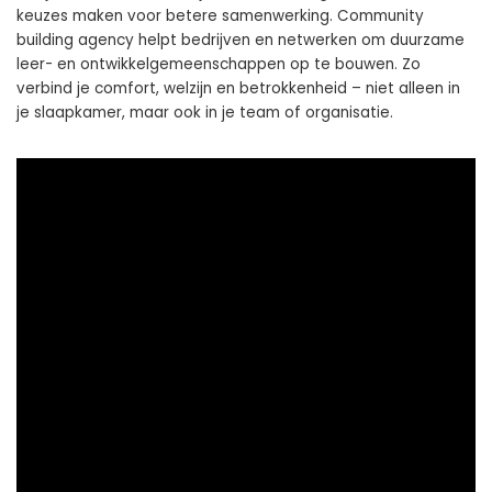
keuzes maken voor betere samenwerking. Community
building agency helpt bedrijven en netwerken om duurzame
leer- en ontwikkelgemeenschappen op te bouwen. Zo
verbind je comfort, welzijn en betrokkenheid – niet alleen in
je slaapkamer, maar ook in je team of organisatie.