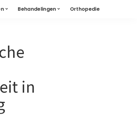
en
Behandelingen
Orthopedie
sche
it in
g