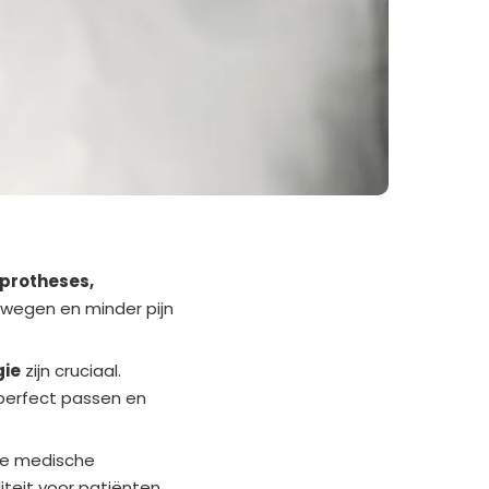
protheses,
wegen en minder pijn
gie
zijn cruciaal.
perfect passen en
uwe medische
iteit voor patiënten.