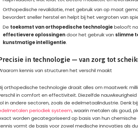
Orthopedische revalidatie, met gebruik van op maat gem
bevordert sneller herstel en helpt bij het vergroten van spie
De
toekomst van orthopedische technologie
belooft n
effectievere oplossingen
door het gebruik van
slimme t
kunstmatige intelligentie
.
Precisie in technologie — van zorg tot schei
Waarom kennis van structuren het verschil maakt
Bij orthopedische technologie draait alles om maatwerk: mi
verschil in comfort en effectiviteit. Diezelfde nauwkeurighei
rol in andere sectoren, zoals de edelmetaalindustrie. Denk b
edelmetalen periodiek systeem
, waarin metalen als goud, p
exact worden gecategoriseerd op basis van hun chemische
kennis vormt de basis voor zowel medische innovaties als d