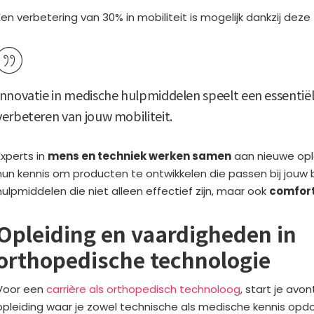
Een verbetering van 30% in mobiliteit is mogelijk dankzij dez
Innovatie in medische hulpmiddelen
speelt een essentiële
verbeteren van jouw mobiliteit.
Experts in
mens en techniek werken samen
aan nieuwe oplo
hun kennis om producten te ontwikkelen die passen bij jouw b
hulpmiddelen die niet alleen effectief zijn, maar ook
comfort
Opleiding en vaardigheden in
orthopedische technologie
Voor een
carrière als orthopedisch technoloog
, start je avo
opleiding waar je zowel technische als medische kennis opdo