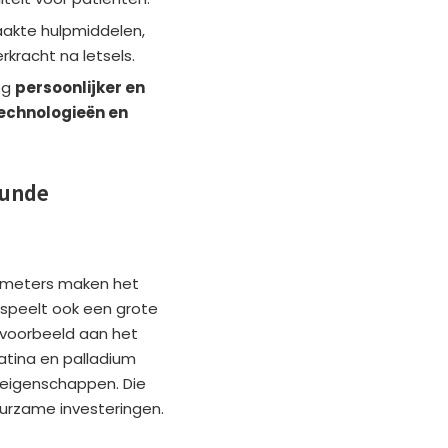
aakte hulpmiddelen,
rkracht na letsels.
og
persoonlijker en
echnologieën en
kunde
llimeters maken het
d speelt ook een grote
ijvoorbeeld aan het
latina en palladium
 eigenschappen. Die
uurzame investeringen.