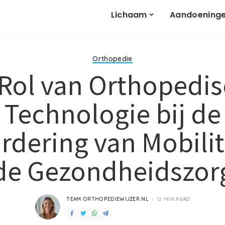
Lichaam
Aandoening
Orthopedie
Rol van Orthopedi
Technologie bij de
rdering van Mobilite
de Gezondheidszor
TEAM ORTHOPEDIEWIJZER.NL
12 MIN READ
POSTED
BY