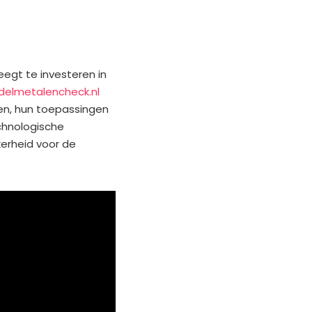
egt te investeren in
delmetalencheck.nl
en, hun toepassingen
echnologische
kerheid voor de