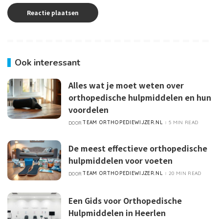
Ook interessant
Alles wat je moet weten over
orthopedische hulpmiddelen en hun
voordelen
TEAM ORTHOPEDIEWIJZER.NL
5 MIN READ
DOOR
POSTED
BY
De meest effectieve orthopedische
hulpmiddelen voor voeten
TEAM ORTHOPEDIEWIJZER.NL
20 MIN READ
DOOR
POSTED
BY
Een Gids voor Orthopedische
Hulpmiddelen in Heerlen