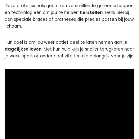
Deze professionals gebruiken verschillende gereedschappen
en technologieën om jou te helpen
herstellen
. Denk hierbij
aan speciale braces of protheses die precies passen bij jouw
lichaam.
Hun doel is om jou weer actief deel te laten nemen aan je
dagelijkse leven
. Met hun hulp kun je sneller terugkeren naar
je werk, sport of andere activiteiten die belangrijk voor je zijn.