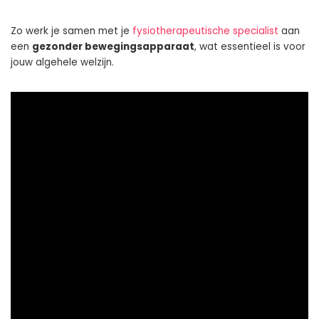
Zo werk je samen met je
fysiotherapeutische specialist
aan
een
gezonder bewegingsapparaat
, wat essentieel is voor
jouw algehele welzijn.