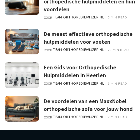
orthopedische hulpmiddelen en hun
voordelen
TEAM ORTHOPEDIEWIJZER.NL
5 MIN READ
DOOR
POSTED
BY
De meest effectieve orthopedische
hulpmiddelen voor voeten
TEAM ORTHOPEDIEWIJZER.NL
20 MIN READ
DOOR
POSTED
BY
Een Gids voor Orthopedische
Hulpmiddelen in Heerlen
TEAM ORTHOPEDIEWIJZER.NL
6 MIN READ
DOOR
POSTED
BY
De voordelen van een MaxxNobel
orthopedische sofa voor jouw hond
TEAM ORTHOPEDIEWIJZER.NL
9 MIN READ
DOOR
POSTED
BY