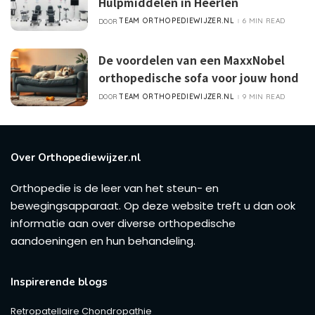
Hulpmiddelen in Heerlen
TEAM ORTHOPEDIEWIJZER.NL
6 MIN READ
DOOR
POSTED
BY
De voordelen van een MaxxNobel
orthopedische sofa voor jouw hond
TEAM ORTHOPEDIEWIJZER.NL
9 MIN READ
DOOR
POSTED
BY
Over Orthopediewijzer.nl
Orthopedie is de leer van het steun- en
bewegingsapparaat. Op deze website treft u dan ook
informatie aan over diverse orthopedische
aandoeningen en hun behandeling.
Inspirerende blogs
Retropatellaire Chondropathie