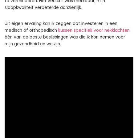
te verminderen. Het verschil was merkbaar; mijn
slaapkwaliteit verbeterde aanzienlijk.
Uit eigen ervaring kan ik zeggen dat investeren in een
medisch of orthopedisch
kussen specifiek voor nekklachten
één van de beste beslissingen was die ik kon nemen voor
mijn gezondheid en welzijn.