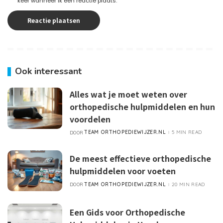
keer wanneer ik een reactie plaats.
Ook interessant
Alles wat je moet weten over
orthopedische hulpmiddelen en hun
voordelen
TEAM ORTHOPEDIEWIJZER.NL
5 MIN READ
DOOR
POSTED
BY
De meest effectieve orthopedische
hulpmiddelen voor voeten
TEAM ORTHOPEDIEWIJZER.NL
20 MIN READ
DOOR
POSTED
BY
Een Gids voor Orthopedische