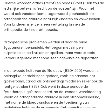
Griekse woorden orthos (recht) en pedes (voet). Dan zou de
letterlijke betekenis “recht op de voeten” zijn. Waar het
woord ook vandaan komt, tegenwoordig behandelt de
orthopedische chirurgie natuurlijk kinderen én volwassenen.
Voor kinderen is er zelfs een vertakking binnen de
orthopedie: de kinderorthopedie.
Orthopedische problemen werden al door de oude
Egyptenaren behandeld. Het begon met simpele
hulpmiddelen als krukken en spalken, maar werd steeds
verder uitgebreid met soms zeer ingewikkelde apparaten.
In de tweede helft van de 19e eeuw (1850-1900) werden er
belangrijke ontdekkingen gedaan, zoals de narcose, het
gipsverband, cardol als ontsmettingsmiddel en zeker ook de
röntgenstralen (1895). Ook werd in deze periode de
fysiotherapie geïntroduceerd. Na de Tweede Wereldoorlog
kwam de orthopedische chirurgie in een stroomversnelling,
met name de bloedtransfusie en de toediening van
antibiotica hebben de orthopedie flink vooruit geholpen.