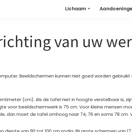
Lichaam
Aandoening
richting van uw we
mputer. Beeldschermen kunnen niet goed worden gebruikt op
timeter (cm). Als de tafel niet in hoogte verstelbaar is, zij
e voor beeldschermwerk is 75 cm. Voor kleine mensen moe
e, dan moet de tafel omhoog naar 74, 76 en soms 78 cm. Voo
n diepte van 90 tot 100 cm nodig. Bij grote schermen van 17