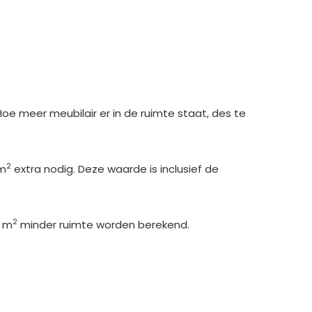
oe meer meubilair er in de ruimte staat, des te
2
 m
extra nodig. Deze waarde is inclusief de
2
1 m
minder ruimte worden berekend.