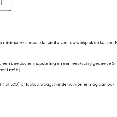
de minimumeis naast de ruimte voor de werkplek en kasten. H
et een beeldschermopstelling én een lees/schrijfgedeelte 3
2
aar 1 m
bij.
FT of LCD) of laptop vraagt minder ruimte: er mag dan ook 