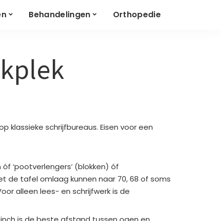
en
Behandelingen
Orthopedie
rkplek
 klassieke schrijfbureaus. Eisen voor een
n óf ‘pootverlengers’ (blokken) óf
t de tafel omlaag kunnen naar 70, 68 of soms
r alleen lees- en schrijfwerk is de
 inch is de beste afstand tussen ogen en