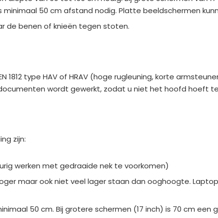
is minimaal 50 cm afstand nodig. Platte beeldschermen kunn
aar de benen of knieën tegen stoten.
EN 1812 type HAV of HRAV (hoge rugleuning, korte armsteunen 
umenten wordt gewerkt, zodat u niet het hoofd hoeft te b
g zijn:
gdurig werken met gedraaide nek te voorkomen)
ger maar ook niet veel lager staan dan ooghoogte. Laptop
nimaal 50 cm. Bij grotere schermen (17 inch) is 70 cm een 