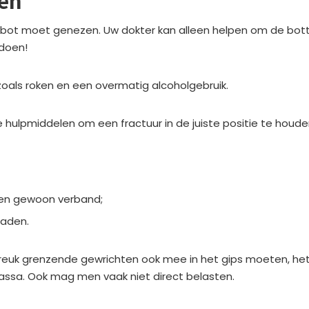
ren
 bot moet genezen. Uw dokter kan alleen helpen om de botten
 doen!
als roken en een overmatig alcoholgebruik.
e hulpmiddelen om een fractuur in de juiste positie te houd
een gewoon verband;
raden.
reuk grenzende gewrichten ook mee in het gips moeten, hetg
assa. Ook mag men vaak niet direct belasten.